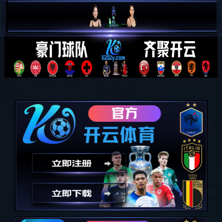
银河集团(galaxy·China)官方网站
nd? Innovation,?
Integrity a
d Win-win success.?
Harmony an
和合共赢
守正创新 
查看更多