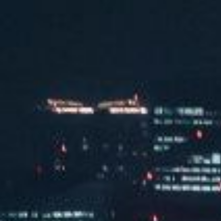
不良
公募
证券
私募
资产
基金
投资
股权
新闻中心
NON PERFORMING
PUBLIC OFFERING
查看更多
STOCK INVESTMENT
ASSETS
FUND
PRIVATE EQUITY
NEWS CENTER
中国银河集团召开2025年党的建设暨经营管理
中国
市人大
2月11日至12日，银河集团召开2025年党的建设暨经营管理工作会议。会
2月
工作会议
工
网站，
议深入学习贯彻党的二十大、二十届历次全会、中央经济工作会、中央金
习贯
融......
委.....
2026.03.04