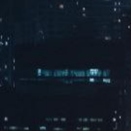
北京市人大常委会党组成员、副主任于军带队走
访中国银河集团...
按照2025年度市领导联系重点企业工作有关安排，3月14日上
午，市人大常委会党组成员、副主任于军带队走访中国银河金融
控股有限......