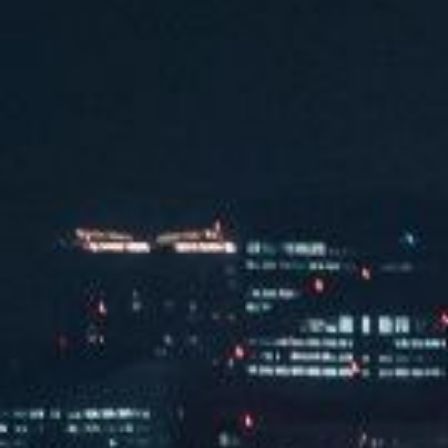
学习习近平总书记关于树立和践行正确政绩观的重要讲话和重要
指示......
中国银河集团召开2026年党的建设暨经营管理工
作会议...
2月6日，银河集团召开2026年党的建设暨经营管理工作会议。会
议深入学习贯彻党的二十大、二十届历次全会、中央经济工作会