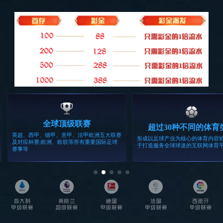
会，认真学习习近平总书记关于......
更多新闻
MORE NEWS
中国银河集团党委专题研究部署公司系统开展树
立和践行正......
3月4日，银河集团党委召开党建领导小组专题（扩大）会，认真