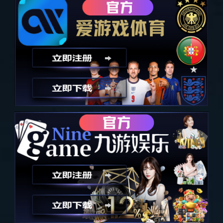
集团要闻
NEWS AND INFORMATION
中国银河集团党委专题研究部署公司
系统开展树立和践行正确政绩观学习
教育
2026-03-04 19:39
3月4日，银河集团党委召开党建领导小组专题（扩大）