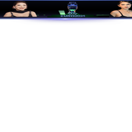
银河集团(galaxy·China)官方网站
首页
党建引领
新闻中心
业务领域
社会责任
信息公开
关于