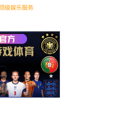
2025-09-19
2024-09-18
2024-07-11
2023-11-29