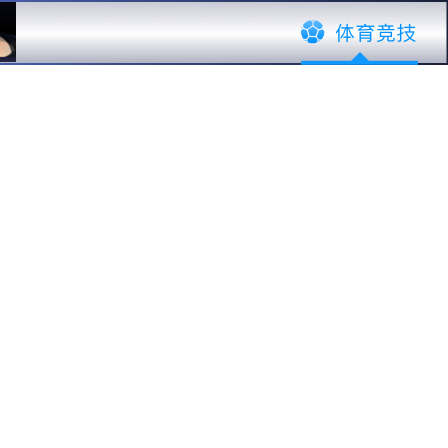
010-66568828
银河集团
加入我们