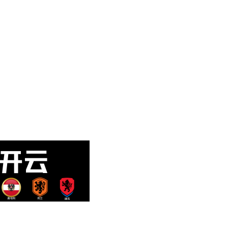
人才招聘
2026-03-11